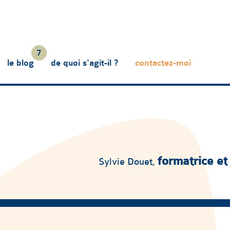
7
le blog
de quoi s'agit-il ?
contactez-moi
formatrice et
Sylvie Douet,