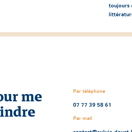
toujours 
littératu
our me
Par téléphone
oindre
07 77 39 58 61
Par mail