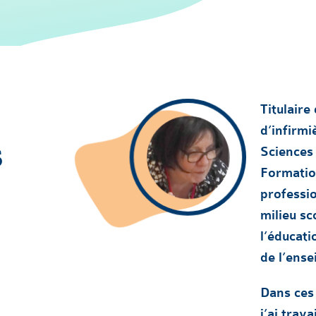
Titulaire
d’infirmi
s
Sciences 
Formation
professio
milieu sc
l’éducati
de l’ens
Dans ces 
j’ai trava