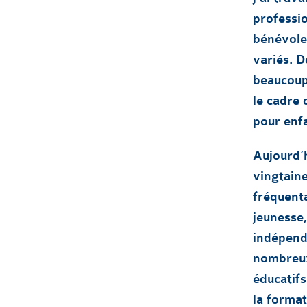
professio
bénévole
variés. D
beaucoup 
le cadre 
pour enf
Aujourd’h
vingtain
fréquenta
jeunesse,
indépend
nombreux 
éducatif
la format