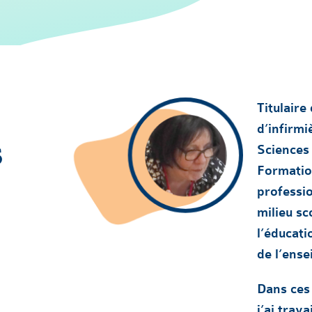
Titulaire
d’infirmi
s
Sciences 
Formation
professio
milieu sc
l’éducati
de l’ens
Dans ces 
j’ai trava