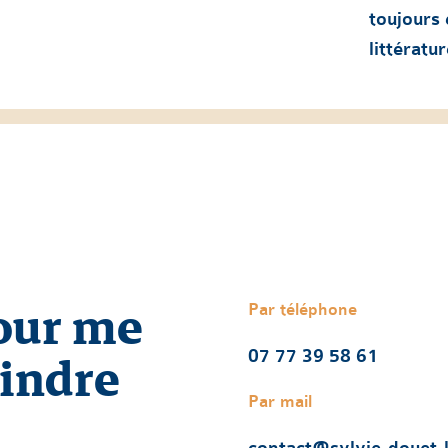
toujours 
littératu
our me
Par téléphone
oindre
07 77 39 58 61
Par mail