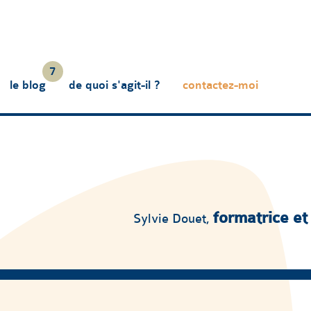
7
le blog
de quoi s'agit-il ?
contactez-moi
formatrice et
Sylvie Douet,