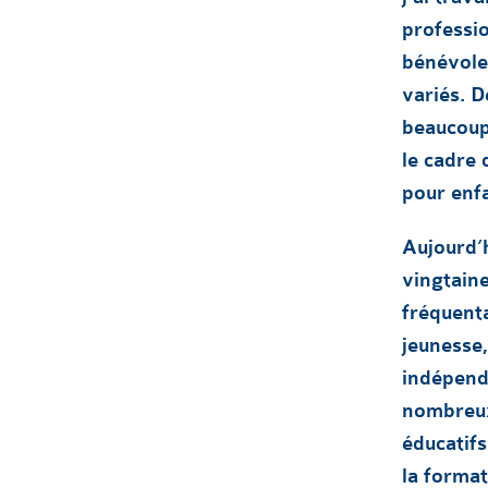
professio
bénévole
variés. D
beaucoup 
le cadre 
pour enf
Aujourd’h
vingtain
fréquenta
jeunesse,
indépend
nombreux 
éducatif
la format